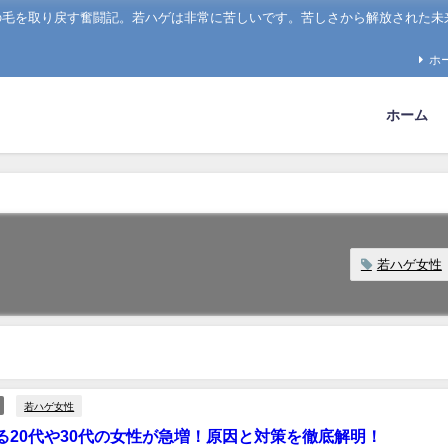
の毛を取り戻す奮闘記。若ハゲは非常に苦しいです。苦しさから解放された未
ホ
ホーム
若ハゲ女性
若ハゲ女性
る20代や30代の女性が急増！原因と対策を徹底解明！