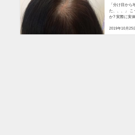
「分け目から
た、、、」 こ
か? 実際に
ゲについての知
2019年10月25