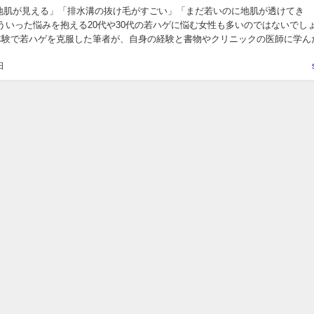
地肌が見える」「排水溝の抜け毛がすごい」「まだ若いのに地肌が透けてき
ういった悩みを抱える20代や30代の若ハゲに悩む女性も多いのではないでし
実体験で若ハゲを克服した筆者が、自身の経験と書物やクリニックの医師に学ん
識を踏まえつつ、以下のことを解説します。...
日