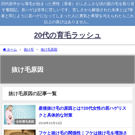
20代前半から薄毛が始まった男性（筆者）がふさふさな頃の髪の毛を取り戻
す奮闘記。若ハゲは非常に苦しいです。苦しさから解放された未来とは?筆
者と同じように若ハゲになってしまった人に勇気と希望を与えられたらこれ
以上の喜びはありません。
20代の育毛ラッシュ
ホーム
抜け毛
抜け毛原因
抜け毛原因
抜け毛原因の記事一覧
産後抜け毛の原因とは?20代女性の若ハゲリス
クと具体的な対策
女性薄毛原因
2019年10月13日
フケと抜け毛の関係性｜フケは抜け毛を増加さ