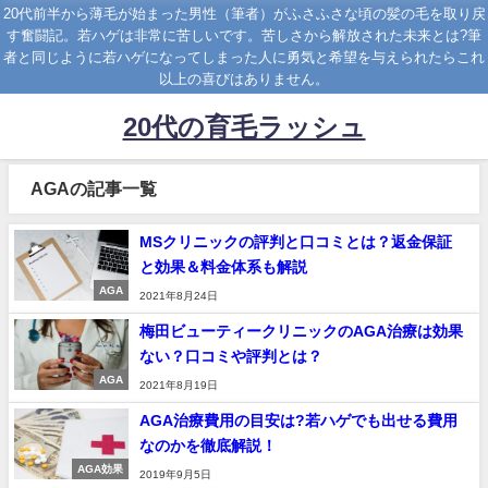
20代前半から薄毛が始まった男性（筆者）がふさふさな頃の髪の毛を取り戻
す奮闘記。若ハゲは非常に苦しいです。苦しさから解放された未来とは?筆
者と同じように若ハゲになってしまった人に勇気と希望を与えられたらこれ
以上の喜びはありません。
20代の育毛ラッシュ
AGAの記事一覧
MSクリニックの評判と口コミとは？返金保証
と効果＆料金体系も解説
AGA
2021年8月24日
梅田ビューティークリニックのAGA治療は効果
ない？口コミや評判とは？
AGA
2021年8月19日
AGA治療費用の目安は?若ハゲでも出せる費用
なのかを徹底解説！
AGA効果
2019年9月5日