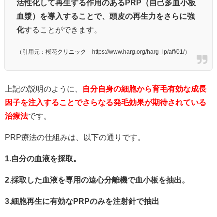
活性化して再生する作用のあるPRP（自己多血小板
血漿）を導入することで、頭皮の再生力をさらに強
化
することができます。
（引用元：桜花クリニック https://www.harg.org/harg_lp/aff/01/）
上記の説明のように、
自分自身の細胞から育毛有効な成長
因子を注入することでさらなる発毛効果が期待されている
治療法
です。
PRP療法の仕組みは、以下の通りです。
1.自分の血液を採取。
2.採取した血液を専用の遠心分離機で血小板を抽出。
3.細胞再生に有効なPRPのみを注射針で抽出