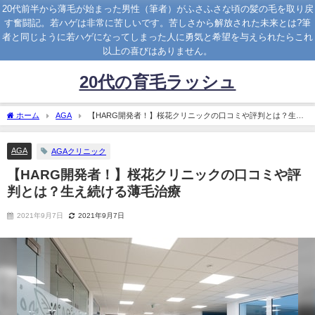
20代前半から薄毛が始まった男性（筆者）がふさふさな頃の髪の毛を取り戻
す奮闘記。若ハゲは非常に苦しいです。苦しさから解放された未来とは?筆
者と同じように若ハゲになってしまった人に勇気と希望を与えられたらこれ
以上の喜びはありません。
20代の育毛ラッシュ
ホーム
AGA
【HARG開発者！】桜花クリニックの口コミや評判とは？生え
続ける薄毛治療
AGA
AGAクリニック
【HARG開発者！】桜花クリニックの口コミや評
判とは？生え続ける薄毛治療
2021年9月7日
2021年9月7日