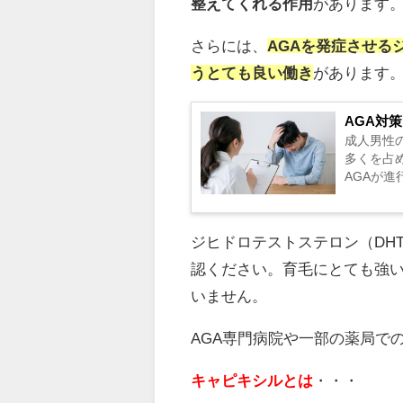
整えてくれる作用
があります
さらには、
A
GAを発症させる
うとても良い働き
があります
AGA対
成人男性
多くを占
AGAが進
ジヒドロテストステロン（DH
認ください。育毛にとても強
いません。
AGA専門病院や一部の薬局で
キャピキシルとは
・・・