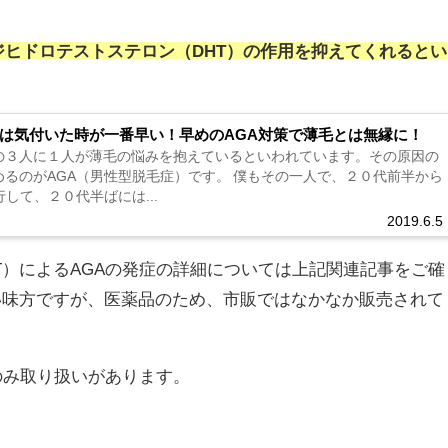
。
ジヒドロテストステロン（DHT）の作用を抑えてくれるとい
。
策は気付いた時が一番早い！早めのAGA対策で薄毛とは無縁に！
の３人に１人が薄毛の悩みを抱えているといわれています。その原因の
めるのがAGA（男性型脱毛症）です。 僕もその一人で、２０代前半から
行して、２０代半ばには...
2019.6.5
T）によるAGAの発症の詳細については上記関連記事をご確
い味方ですが、医薬品のため、市販ではなかなか販売されて
のみ取り扱いがあります。