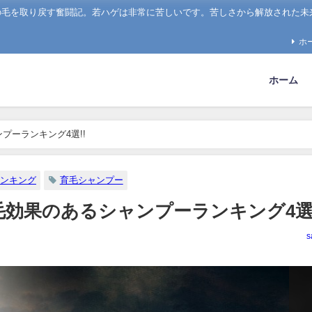
の毛を取り戻す奮闘記。若ハゲは非常に苦しいです。苦しさから解放された未
ホ
ホーム
プーランキング4選!!
ンキング
育毛シャンプー
育毛効果のあるシャンプーランキング4選!
s