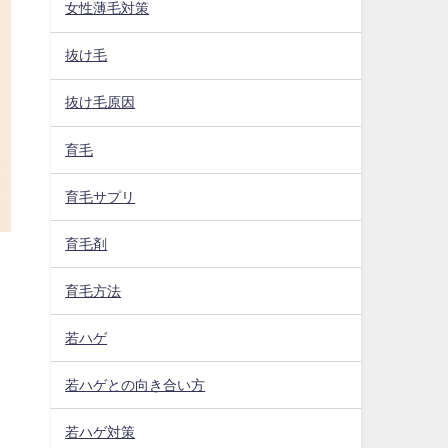
女性薄毛対策
抜け毛
抜け毛原因
育毛
育毛サプリ
育毛剤
育毛方法
若ハゲ
若ハゲとの向き合い方
若ハゲ対策