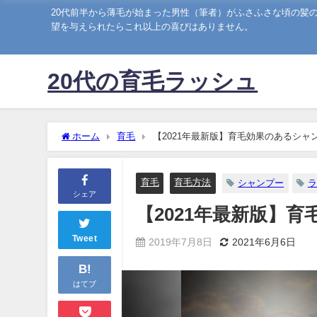
20代前半から薄毛が始まった男性（筆者）がふさふさな頃の髪
望を与えられたらこれ以上の喜びはありません。
20代の育毛ラッシュ
ホーム
育毛
【2021年最新版】育毛効果のあるシャン
育毛
育毛方法
シャンプー
ラ
シェア
【2021年最新版】
Tweet
2019年7月8日
2021年6月6日
B!
はてブ