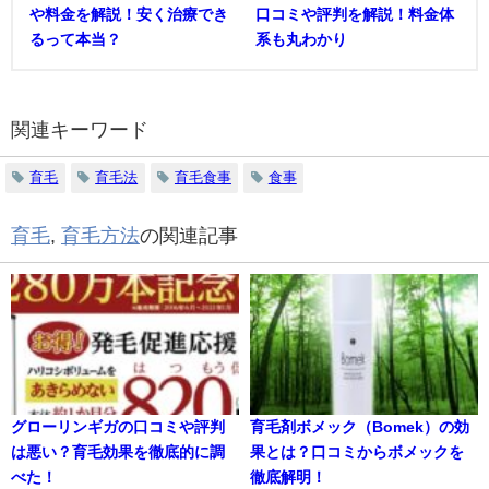
や料金を解説！安く治療でき
口コミや評判を解説！料金体
るって本当？
系も丸わかり
関連キーワード
育毛
育毛法
育毛食事
食事
育毛
,
育毛方法
の関連記事
グローリンギガの口コミや評判
育毛剤ボメック（Bomek）の効
は悪い？育毛効果を徹底的に調
果とは？口コミからボメックを
べた！
徹底解明！