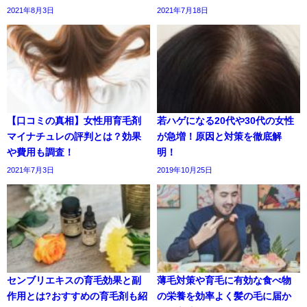
2021年8月3日
2021年7月18日
【口コミの真相】女性用育毛剤
若ハゲになる20代や30代の女性
マイナチュレの評判とは？効果
が急増！原因と対策を徹底解
や費用も調査！
明！
2021年7月3日
2019年10月25日
センブリエキスの育毛効果と副
薄毛対策や育毛に有効な食べ物
作用とは?おすすめの育毛剤も紹
の栄養を効率よく髪の毛に届か