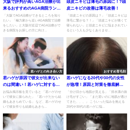
大阪で評判が高いAGA治療が出
頭皮ニキビは薄毛の原因に！?頭
来るおすすめのAGA病院ランキ
皮ニキビの改善は薄毛改善！
ングTOP3
「大阪でAGA治療ができるところを知り
「頭皮ニキビの原因は？」「頭皮ニキビは
たい」「極力家から近いAGA病院で治療
薄毛に繋がる？！」「頭皮ニキビが痛くて
をしたい」と大阪付近辺でAGA治療がで
寝られない」と頭皮ニキビに悩まされてい
きる病院をお探しの方に向け...
るという人も少なくありませ...
若ハゲとの向き合い方
おすすめ育毛剤
若ハゲが原因で彼女が出来ない
若ハゲになる20代や30代の女性
のは間違い！若ハゲに対する女
が急増！原因と対策を徹底解
性の本音
明！
お悩み掲示板を見ていると 「若ハゲのせ
「分け目から地肌が見える」「排水溝の抜
いで彼女に振られた」 「若ハゲだから結
け毛がすごい」「まだ若いのに地肌が透け
婚もあきらめている」 など、若ハゲのせ
てきた、、、」 こういった悩みを抱える
いで彼女作りも結婚もあきら...
20代や30代の若ハゲに悩...