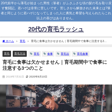
20代前半から薄毛が始まった男性（筆者）がふさふさな頃の髪の毛を取り戻
す奮闘記。若ハゲは非常に苦しいです。苦しさから解放された未来とは?筆
者と同じように若ハゲになってしまった人に勇気と希望を与えられたらこれ
以上の喜びはありません。
20代の育毛ラッシュ
ホーム
育毛
育毛に食事は欠かせません｜育毛期間中で食事に注意する3つ
のこと
育毛
育毛方法
育毛
食事
育毛法
育毛食事
育毛に食事は欠かせません｜育毛期間中で食事に
注意する3つのこと
2019年7月31日
2020年8月10日