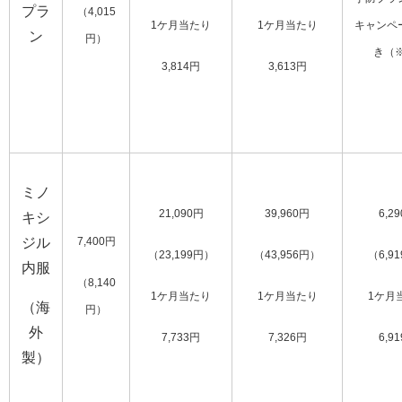
プラ
（4,015
1ケ月当たり
1ケ月当たり
キャンペ
ン
円）
き（
3,814円
3,613円
ミノ
21,090円
39,960円
6,2
キシ
ジル
7,400円
（23,199円）
（43,956円）
（6,9
内服
（8,140
1ケ月当たり
1ケ月当たり
1ケ月
（海
円）
外
7,733円
7,326円
6,9
製）