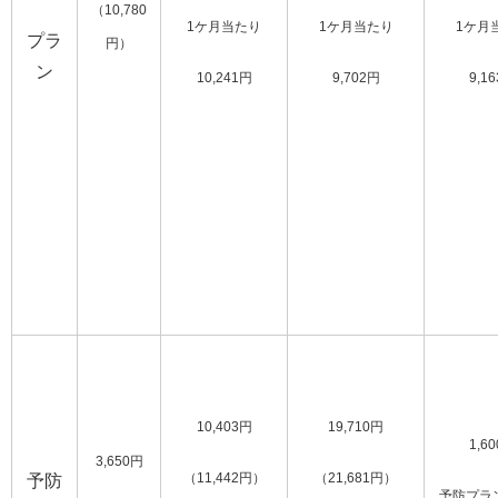
（10,780
1ケ月当たり
1ケ月当たり
1ケ月
プラ
円）
ン
10,241円
9,702円
9,1
10,403円
19,710円
1,6
3,650円
予防
（11,442円）
（21,681円）
予防プラ