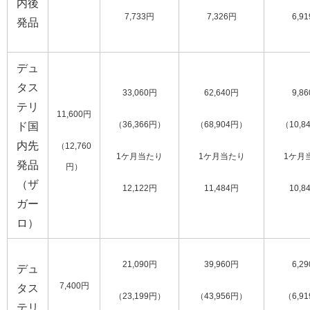
内後
7,733円
7,326円
6,9
発品
デュ
タス
33,060円
62,640円
9,8
テリ
11,600円
ド国
（36,366円）
（68,904円）
（10,8
内先
（12,760
1ケ月当たり
1ケ月当たり
1ケ月
発品
円）
（ザ
12,122円
11,484円
10,8
ガー
ロ）
21,090円
39,960円
6,2
デュ
7,400円
タス
（23,199円）
（43,956円）
（6,9
テリ