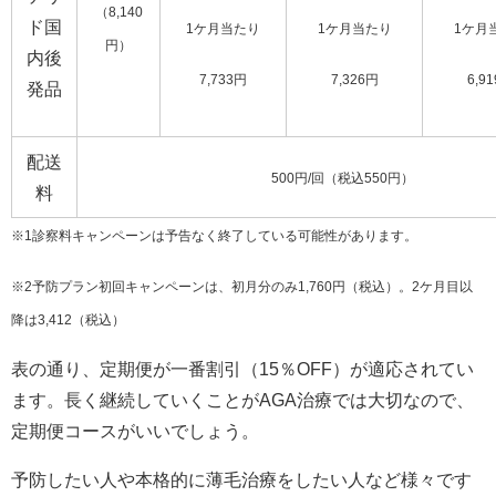
（8,140
ド国
1ケ月当たり
1ケ月当たり
1ケ月
円）
内後
7,733円
7,326円
6,9
発品
配送
500円/回（税込550円）
料
※1診察料キャンペーンは予告なく終了している可能性があります。
※2予防プラン初回キャンペーンは、初月分のみ1,760円（税込）。2ケ月目以
降は3,412（税込）
表の通り、定期便が一番割引（15％OFF）が適応されてい
ます。長く継続していくことがAGA治療では大切なので、
定期便コースがいいでしょう。
予防したい人や本格的に薄毛治療をしたい人など様々です