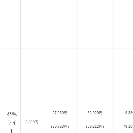
27,930円
52,920円
8,3
発毛
ライ
9,800円
（30,723円）
（58,212円）
（9,1
ト