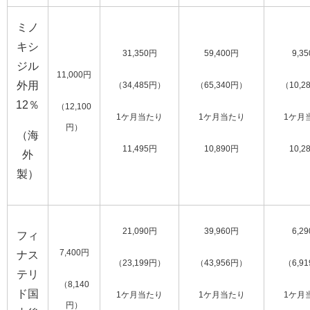
ミノ
キシ
31,350円
59,400円
9,3
ジル
11,000円
外用
（34,485円）
（65,340円）
（10,2
12％
（12,100
1ケ月当たり
1ケ月当たり
1ケ月
円）
（海
11,495円
10,890円
10,2
外
製）
21,090円
39,960円
6,2
フィ
7,400円
ナス
（23,199円）
（43,956円）
（6,9
テリ
（8,140
ド国
1ケ月当たり
1ケ月当たり
1ケ月
円）