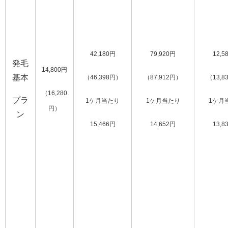
42,180円
79,920円
12,5
発毛
14,800円
基本
（46,398円）
（87,912円）
（13,8
（16,280
プラ
1ケ月当たり
1ケ月当たり
1ケ月
円）
ン
15,466円
14,652円
13,8