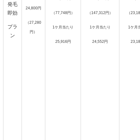
発毛
24,800円
即効
（77,748円）
（147,312円）
（23,1
（27,280
プラ
1ケ月当たり
1ケ月当たり
1ケ月
円）
ン
25,916円
24,552円
23,1