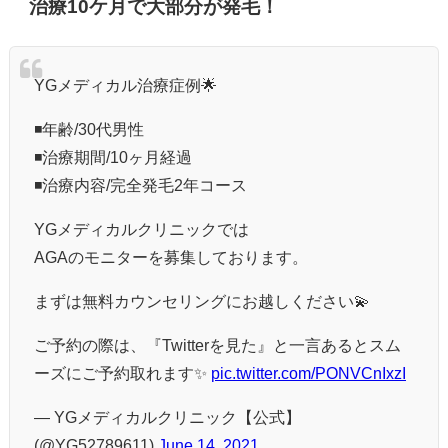
治療10ケ月で大部分が発毛！
YGメディカル治療症例🌟
◾️年齢/30代男性
◾️治療期間/10ヶ月経過
◾️治療内容/完全発毛2年コース
YGメディカルクリニックでは
AGAのモニターを募集しております。
まずは無料カウンセリングにお越しください💫
ご予約の際は、『Twitterを見た』と一言あるとスム
ーズにご予約取れます✨
pic.twitter.com/PONVCnIxzI
— YGメディカルクリニック【公式】
(@YG52789611)
June 14, 2021