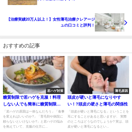
【治療実績20万人以上！】女性薄毛治療クレアージ
ュの口コミと評判！
おすすめの記事
若ハゲ対策
薄毛原因
糖質制限で若ハゲを克服！料理
頭皮が硬いと薄毛になりやす
しない人でも簡単に糖質制限食
い！?頭皮の硬さと薄毛の関係性
が食べられる方法
「若ハゲの原因は一体なんだろう」「食事
「頭皮が硬いと薄毛になる」ということを
を変えればいいのか?」「育毛剤や病院に
耳にすることがあると思いますが、 実際
頼らないといけないか?」と若ハゲの悩み
のところはどうなのでしょうか? 実は、頭
を抱えていて、克服の仕方に...
皮が硬いと薄毛になるとい...