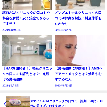
駅前AGAクリニックの口コミや
メンズエミナルクリニックの口
料金を解説！安く治療できるっ
コミや評判を解説！料金体系も
て本当？
丸わかり
2021年10月13日
2021年10月7日
【HARG開発者！】桜花クリニッ
【薄毛治療に即効性！】AMGヘ
クの口コミや評判とは？生え続
アアートメイクとは？効果やお
ける薄毛治療
すすめな人
2021年9月7日
2021年8月31日
スマイルAGAクリニックの口コミ・評判｜20代・30
代の若はげにおすすめ？！