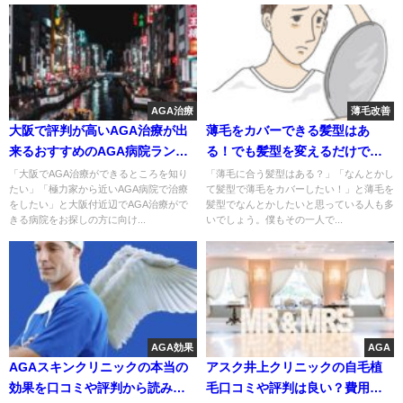
AGA治療
薄毛改善
大阪で評判が高いAGA治療が出
薄毛をカバーできる髪型はあ
来るおすすめのAGA病院ランキ
る！でも髪型を変えるだけでは
ングTOP3
ダメな理由
「大阪でAGA治療ができるところを知り
「薄毛に合う髪型はある？」「なんとかし
たい」「極力家から近いAGA病院で治療
て髪型で薄毛をカバーしたい！」と薄毛を
をしたい」と大阪付近辺でAGA治療がで
髪型でなんとかしたいと思っている人も多
きる病院をお探しの方に向け...
いでしょう。僕もその一人で...
AGA効果
AGA
AGAスキンクリニックの本当の
アスク井上クリニックの自毛植
効果を口コミや評判から読み解
毛口コミや評判は良い？費用も