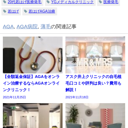
20代若はげ医療発毛
YGメディカルクリニック
医療発毛
若はげ
若はげAGA治療
AGA
,
AGA病院
,
薄毛
の関連記事
【全額返金保証】AGAをオンラ
アスク井上クリニックの自毛植
イン治療するならAGAオンライ
毛口コミや評判は良い？費用も
ンクリニック！
解説！
2021年11月25日
2021年11月18日