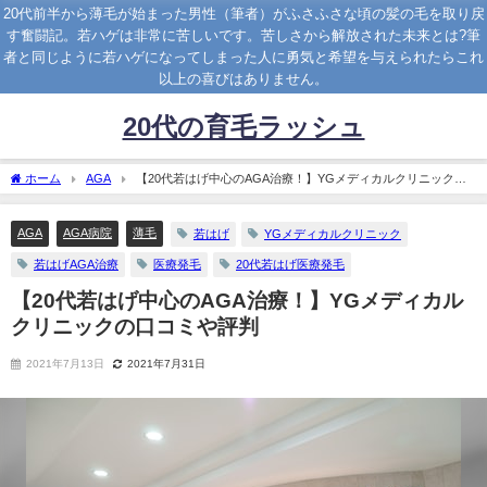
20代前半から薄毛が始まった男性（筆者）がふさふさな頃の髪の毛を取り戻
す奮闘記。若ハゲは非常に苦しいです。苦しさから解放された未来とは?筆
者と同じように若ハゲになってしまった人に勇気と希望を与えられたらこれ
以上の喜びはありません。
20代の育毛ラッシュ
ホーム
AGA
【20代若はげ中心のAGA治療！】YGメディカルクリニックの
口コミや評判
AGA
AGA病院
薄毛
若はげ
YGメディカルクリニック
若はげAGA治療
医療発毛
20代若はげ医療発毛
【20代若はげ中心のAGA治療！】YGメディカル
クリニックの口コミや評判
2021年7月13日
2021年7月31日