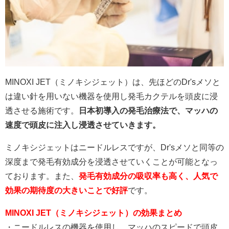
MINOXI JET（ミノキシジェット）は、先ほどのDr'sメソと
は違い針を用いない機器を使用し発毛カクテルを頭皮に浸
透させる施術です。
日本初導入の発毛治療法で、マッハの
速度で頭皮に注入し浸透させていきます。
ミノキシジェットはニードルレスですが、Dr'sメソと同等の
深度まで発毛有効成分を浸透させていくことが可能となっ
ております。また、
発
毛有効成分の吸収率も高く、人気で
効果の期待度の大きいことで好評
です。
MINOXI JET（ミノキシジェット）の効果まとめ
・ニードルレスの機器を使用し、マッハのスピードで頭皮