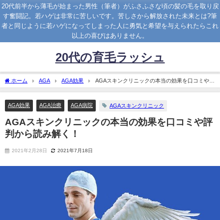
20代前半から薄毛が始まった男性（筆者）がふさふさな頃の髪の毛を取り戻
す奮闘記。若ハゲは非常に苦しいです。苦しさから解放された未来とは?筆
者と同じように若ハゲになってしまった人に勇気と希望を与えられたらこれ
以上の喜びはありません。
20代の育毛ラッシュ
ホーム
AGA
AGA効果
AGAスキンクリニックの本当の効果を口コミや評
判から読み解く！
AGA効果
AGA治療
AGA病院
AGAスキンクリニック
AGAスキンクリニックの本当の効果を口コミや評
判から読み解く！
2021年2月28日
2021年7月18日