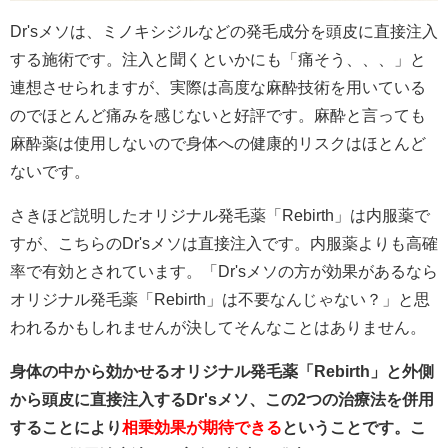
Dr'sメソは、ミノキシジルなどの発毛成分を頭皮に直接注入
する施術です。注入と聞くといかにも「痛そう、、、」と
連想させられますが、実際は高度な麻酔技術を用いている
のでほとんど痛みを感じないと好評です。麻酔と言っても
麻酔薬は使用しないので身体への健康的リスクはほとんど
ないです。
さきほど説明したオリジナル発毛薬「Rebirth」は内服薬で
すが、こちらのDr'sメソは直接注入です。内服薬よりも高確
率で有効とされています。「Dr'sメソの方が効果があるなら
オリジナル発毛薬「Rebirth」は不要なんじゃない？」と思
われるかもしれませんが決してそんなことはありません。
身体の中から効かせるオリジナル発毛薬「Rebirth」と外側
から頭皮に直接注入するDr'sメソ、この2つの治療法を併用
することにより
相乗効果が期待できる
ということです。こ