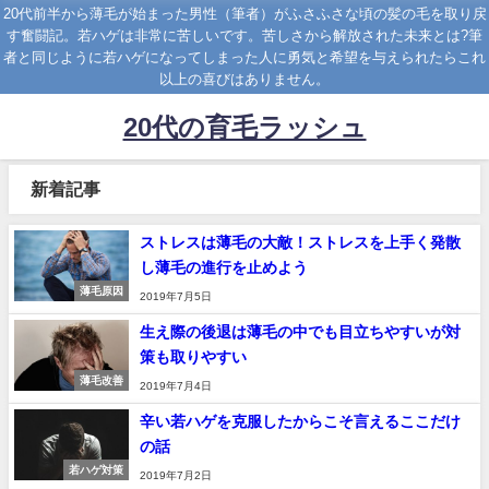
20代前半から薄毛が始まった男性（筆者）がふさふさな頃の髪の毛を取り戻
す奮闘記。若ハゲは非常に苦しいです。苦しさから解放された未来とは?筆
者と同じように若ハゲになってしまった人に勇気と希望を与えられたらこれ
以上の喜びはありません。
20代の育毛ラッシュ
新着記事
ストレスは薄毛の大敵！ストレスを上手く発散
し薄毛の進行を止めよう
薄毛原因
2019年7月5日
生え際の後退は薄毛の中でも目立ちやすいが対
策も取りやすい
薄毛改善
2019年7月4日
辛い若ハゲを克服したからこそ言えるここだけ
の話
若ハゲ対策
2019年7月2日