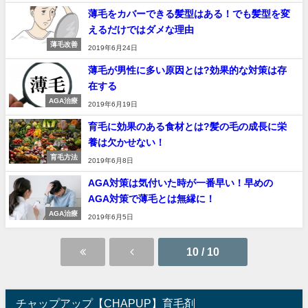
薄毛をカバーできる髪型はある！でも髪型を変
えるだけではダメな理由
薄毛改善
2019年6月24日
薄毛が男性に多い原因とは?効果的な対策は存
在する
AGA治療
2019年6月19日
育毛に効果のある食材とは?髪の毛の成長に栄
養は欠かせない！
育毛方法
2019年6月8日
AGA対策は気付いた時が一番早い！早めの
AGA対策で薄毛とは無縁に！
AGA治療
2019年6月5日
10 / 10
チャップアップ【CHAPUP】育毛剤