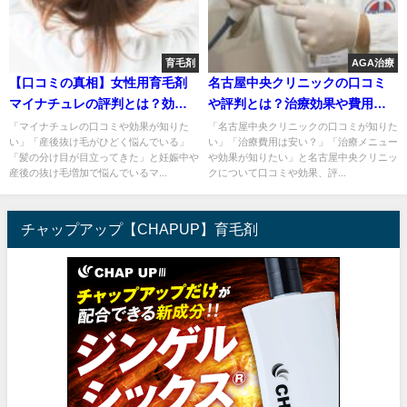
育毛剤
AGA治療
【口コミの真相】女性用育毛剤
名古屋中央クリニックの口コミ
マイナチュレの評判とは？効果
や評判とは？治療効果や費用帯
や費用も調査！
も解明！
「マイナチュレの口コミや効果が知りた
「名古屋中央クリニックの口コミが知りた
い」「産後抜け毛がひどく悩んでいる」
い」「治療費用は安い？」「治療メニュー
「髪の分け目が目立ってきた」と妊娠中や
や効果が知りたい」と名古屋中央クリニッ
産後の抜け毛増加で悩んでいるマ...
クについて口コミや効果、評...
チャップアップ【CHAPUP】育毛剤