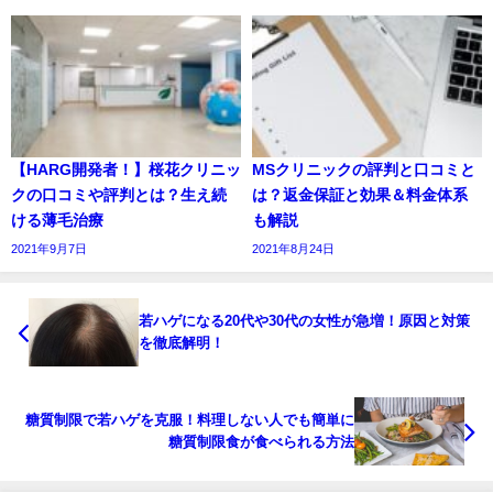
【HARG開発者！】桜花クリニッ
MSクリニックの評判と口コミと
クの口コミや評判とは？生え続
は？返金保証と効果＆料金体系
ける薄毛治療
も解説
2021年9月7日
2021年8月24日
若ハゲになる20代や30代の女性が急増！原因と対策
を徹底解明！
糖質制限で若ハゲを克服！料理しない人でも簡単に
糖質制限食が食べられる方法