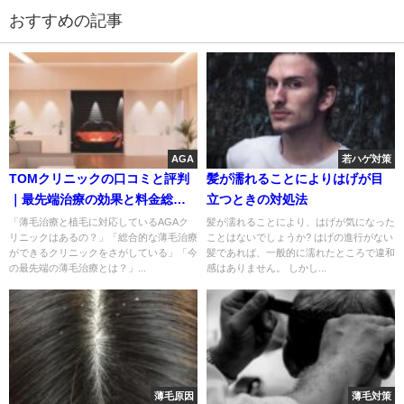
おすすめの記事
AGA
若ハゲ対策
TOMクリニックの口コミと評判
髪が濡れることによりはげが目
｜最先端治療の効果と料金総ま
立つときの対処法
とめ
「薄毛治療と植毛に対応しているAGAク
髪が濡れることにより、はげが気になった
リニックはあるの？」「総合的な薄毛治療
ことはないでしょうか? はげの進行がない
ができるクリニックをさがしている」「今
髪であれば、一般的に濡れたところで違和
の最先端の薄毛治療とは？」...
感はありません。 しかし...
薄毛原因
薄毛対策