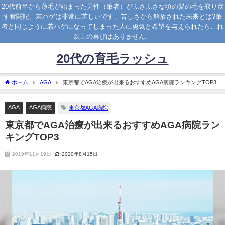
20代前半から薄毛が始まった男性（筆者）がふさふさな頃の髪の毛を取り戻
す奮闘記。若ハゲは非常に苦しいです。苦しさから解放された未来とは?筆
者と同じように若ハゲになってしまった人に勇気と希望を与えられたらこれ
以上の喜びはありません。
20代の育毛ラッシュ
ホーム
AGA
東京都でAGA治療が出来るおすすめAGA病院ランキングTOP3
AGA
AGA病院
東京都AGA病院
東京都でAGA治療が出来るおすすめAGA病院ラン
キングTOP3
2019年11月19日
2020年8月15日