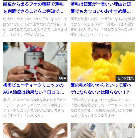
頭皮から出るフケの種類で薄毛
薄毛は短髪が一番いい理由と短
を判断できることをご存知です
髪でもカッコいいおすすめ髪型7
か?
選
頭皮から出るフケについて気になったこと
薄毛が発覚した際に一番気になるのは髪型
はないでしょうか? 正常な頭皮の場合、フ
ではないでしょうか? 「薄毛をうまく隠す
ケは目で見て気になる大きさではありませ
髪型はないのか?」 「薄毛でもかっこいい
ん。 しかし、何らかの頭...
髪型にしたい・・・」 ...
AGA
若ハゲ対策
梅田ビューティークリニックの
髪の毛が多いからといって若ハ
AGA治療は効果ない？口コミや
ゲにならないとは限らない！?
評判とは？
最近、AGAやFAGA治療を始めた梅田ビュ
「髪の毛が多すぎていつも悩んでいる」
ーティークリニックについて「梅田ビュー
「髪の毛の量が多くて、いつもヘアスタイ
ティークリニックでAGAの治療ができる
ルに苦労する」 と髪の毛が多いことで悩
って本当？」「効果ある...
んでいる人も少なくありませ...