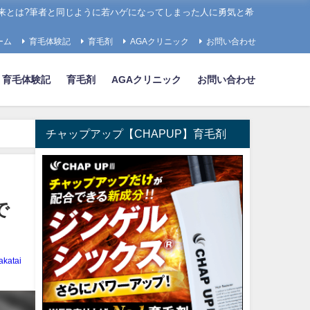
来とは?筆者と同じように若ハゲになってしまった人に勇気と希
ーム
育毛体験記
育毛剤
AGAクリニック
お問い合わせ
育毛体験記
育毛剤
AGAクリニック
お問い合わせ
チャップアップ【CHAPUP】育毛剤
で
akatai