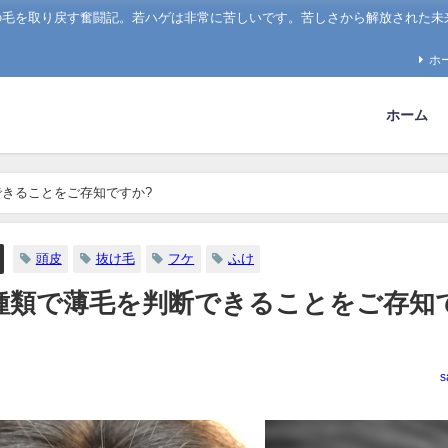
の毛を取り戻す奮闘記。若ハゲは非常に苦しいです。苦しさから解放された未
ホ
ホーム
きることをご存知ですか?
頭皮
抜け毛
フケ
ふけ
種類で薄毛を判断できることをご存知
s