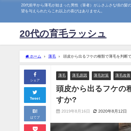
20代前半から薄毛が始まった男性（筆者）がふさふさな頃の髪
望を与えられたらこれ以上の喜びはありません。
20代の育毛ラッシュ
ホーム
薄毛
頭皮から出るフケの種類で薄毛を判断で
薄毛
薄毛原因
薄毛対策
薄毛改善
シェア
頭皮から出るフケの
すか?
Tweet
B!
2019年8月16日
2020年8月12日
はてブ