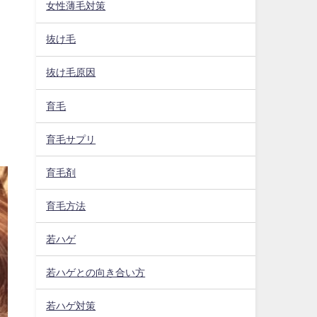
女性薄毛対策
抜け毛
抜け毛原因
育毛
育毛サプリ
育毛剤
育毛方法
若ハゲ
若ハゲとの向き合い方
若ハゲ対策