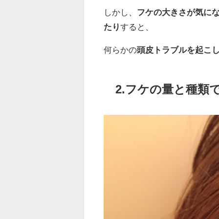
しかし、
フケの大きさが気に
たり
すると、
何らかの
頭皮トラブルを起こ
2.フケの量と種類