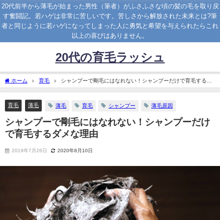
20代前半から薄毛が始まった男性（筆者）がふさふさな頃の髪の毛を取り戻
す奮闘記。若ハゲは非常に苦しいです。苦しさから解放された未来とは?筆
者と同じように若ハゲになってしまった人に勇気と希望を与えられたらこれ
以上の喜びはありません。
20代の育毛ラッシュ
ホーム
育毛
シャンプーで剛毛にはなれない！シャンプーだけで育毛するダ
メな理由
育毛
薄毛
薄毛
育毛
シャンプー
薄毛原因
シャンプーで剛毛にはなれない！シャンプーだけ
で育毛するダメな理由
2019年7月26日
2020年8月10日