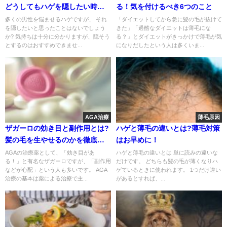
どうしてもハゲを隠したい時の
る！気を付けるべき6つのこと
対処法
多くの男性を悩ませるハゲですが、 それ
「ダイエットしてから急に髪の毛が抜けて
を隠したいと思ったことはないでしょう
きた」「過酷なダイエットは薄毛にな
か? 気持ちは十分に分かりますが、隠そう
る？」とダイエットがきっかけで薄毛が気
とするのはおすすめできませ...
になりだしたという人は多くいま...
AGA治療
薄毛原因
ザガーロの効き目と副作用とは?
ハゲと薄毛の違いとは?薄毛対策
髪の毛を生やせるのかを徹底検
はお早めに！
証！
AGAの治療薬として、「効き目があ
ハゲと薄毛の違いとは 単に読みの違いな
る！」と有名なザガーロですが、「副作用
だけです。 どちらも髪の毛が薄くなりハ
などが心配」という人も多いです。 AGA
ゲているときに使われます。 1つだけ違い
治療の基本は薬による治療で主...
があるとすれば、...