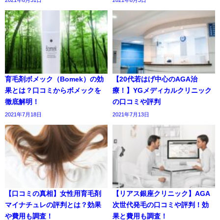
育毛剤ボメック（Bomek）の効
【20代若はげ中心のAGA治
果とは？口コミからボメックを
療！】YGメディカルクリニック
徹底解明！
の口コミや評判
2021年7月18日
2021年7月13日
【口コミの真相】女性用育毛剤
【リアス銀座クリニック】AGA
マイナチュレの評判とは？効果
次世代発毛の口コミや評判！効
や費用も調査！
果と費用も調査！