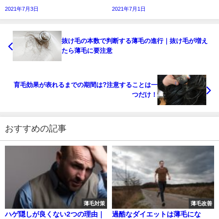
2021年7月3日
2021年7月1日
抜け毛の本数で判断する薄毛の進行｜抜け毛が増え
たら薄毛に要注意
育毛効果が表れるまでの期間は?注意することは一
つだけ！
おすすめの記事
薄毛対策
薄毛改善
ハゲ隠しが良くない2つの理由｜
過酷なダイエットは薄毛にな