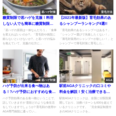
若ハゲ対策
育毛方法
糖質制限で若ハゲを克服！料理
【2021年最新版】育毛効果のあ
しない人でも簡単に糖質制限食
るシャンプーランキング4選!!
が食べられる方法
「若ハゲの原因は一体なんだろう」「食事
「育毛効果のあるシャンプーはある？」
を変えればいいのか?」「育毛剤や病院に
「シャンプー選びで失敗したくない！」
頼らないといけないか?」と若ハゲの悩み
「薄毛対策用のシャンプーが欲しい！」と
を抱えていて、克服の仕方に...
シャンプーで薄毛対策に育毛した...
若ハゲ対策
AGA
ハゲ予防が出来る食べ物はあ
駅前AGAクリニックの口コミや
る！?ハゲ予防におすすめな食べ
料金を解説！安く治療できるっ
物10選
て本当？
ハゲ予防効果のある食べ物ということで、
駅前AGAクリニックは、全国に12医院展
話していきますが 普段どのような食生活
開しており、治療パターンも600を超えて
をしていますでしょうか? 育毛剤の使用や
いるクリニックです。 「完全保証制度付
AGA専門病院に通ってい...
きのAGAクリニックを...