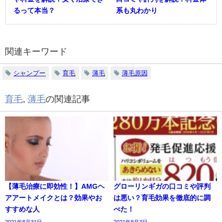
るって本当？
系も丸わかり
関連キーワード
シャンプー
育毛
薄毛
薄毛原因
育毛
,
薄毛
の関連記事
【薄毛治療に即効性！】AMGヘ
グローリンギガの口コミや評判
アアートメイクとは？効果やお
は悪い？育毛効果を徹底的に調
すすめな人
べた！
2021年8月31日
2021年8月3日